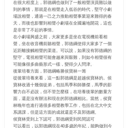
在很大程度上，郭德綱也做到了一般相聲演員難以做
到的事情，那就是在相聲走入低谷的時代，堅守小劇
場說相聲，通過一己之力推動相聲事業迎來難得的春
天，而後也影響到相聲小劇場在全國遍地開花，這也
是非常了不起的事情。
在小劇場興盛之前，大家更多是坐在電視機前看相
聲，坐在收音機前聽相聲，郭德綱使得大家多了一個
近距離接觸相聲的渠道。可以說，如果沒有郭德綱的
堅守，電視相聲可能會越來與艱難，到如今相聲很有
可能像很多曲藝形式一樣，變得少人問津。
後輩培養方面，郭德綱略勝侯寶林一籌
從後輩培養來看，這一點郭德綱是超越侯寶林的。侯
寶林收過十幾個徒弟，包括馬季和師勝傑，馬季的影
響力自不必說，但不管怎麼樣，在培養後輩的數量方
面，還是沒有辦法和現在的郭德綱相比。當然，侯寶
林晚年也進行過很多相聲教學工作，包括在北大中文
系講課，但是這方面的成就還是不及郭德綱。
侯寶林受到上下認可，郭德綱受到民間認可
可以看出，以郭德綱現在40多歲的年紀，能夠做到今