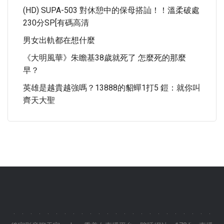
(HD) SUPA-503 對休憩中的保母搭訕！！溫柔破處
230分SP[有碼高清
男女出軌都在想什麼
《大明風華》朱瞻基38歲就死了 怎麼死的那麼
早？
英雄是越貴越強嗎？13888的貂蟬1打5 鎧：就你叫
齊天大聖
.
.
.
.
.
.
.
.
.
.
.
.
.
.
.
.
.
.
.
.
.
.
.
.