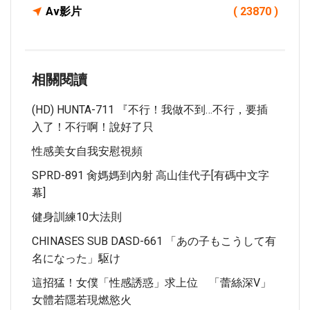
Av影片
( 23870 )
相關閱讀
(HD) HUNTA-711 『不行！我做不到…不行，要插
入了！不行啊！說好了只
性感美女自我安慰視頻
SPRD-891 肏媽媽到內射 高山佳代子[有碼中文字
幕]
健身訓練10大法則
CHINASES SUB DASD-661 「あの子もこうして有
名になった」駆け
這招猛！女僕「性感誘惑」求上位 「蕾絲深V」
女體若隱若現燃慾火