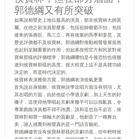
郭德綱又有所突破
如果說相聲史上地位最高的演員，那非侯寶林大師莫
屬。在他之前演員那麼多，包括祖師爺窮不怕，包括
後來的張壽臣、馬三立，再有後輩的馬季和姜昆，其
歷史評價都不及侯寶林。郭德綱對推動相聲發展當然
也起到至關重要的作用，但如果按照官方和民眾對侯
寶林那樣的評價標準，郭德綱哪怕是今後恐怕也很難
達到侯寶林那樣的高度。很大程度上這不是具體功績
決定的，而是時代決定的。
侯寶林表演雅俗共賞，郭德綱表演俗氣更重
首先說自身能耐。侯寶林說學逗唱方面沒有弱項，尤
其在唱的方面，由於他從小學過京劇，加上天生的好
嗓子，這使得他學唱起京劇來幾乎可以以假亂真，令
專業戲曲演員都不得不誇讚。說和逗也自不必言，侯
寶林對相聲一個極大的貢獻是，他創造了一種舞台
美，讓人感覺到相聲真的是一門語言藝術。
郭德綱儘管沒有侯寶林那樣的京劇功底，但年輕時候