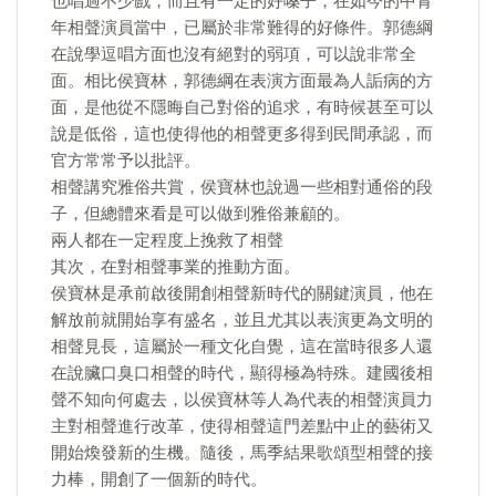
也唱過不少戲，而且有一定的好嗓子，在如今的中青
年相聲演員當中，已屬於非常難得的好條件。郭德綱
在說學逗唱方面也沒有絕對的弱項，可以說非常全
面。相比侯寶林，郭德綱在表演方面最為人詬病的方
面，是他從不隱晦自己對俗的追求，有時候甚至可以
說是低俗，這也使得他的相聲更多得到民間承認，而
官方常常予以批評。
相聲講究雅俗共賞，侯寶林也說過一些相對通俗的段
子，但總體來看是可以做到雅俗兼顧的。
兩人都在一定程度上挽救了相聲
其次，在對相聲事業的推動方面。
侯寶林是承前啟後開創相聲新時代的關鍵演員，他在
解放前就開始享有盛名，並且尤其以表演更為文明的
相聲見長，這屬於一種文化自覺，這在當時很多人還
在說臟口臭口相聲的時代，顯得極為特殊。建國後相
聲不知向何處去，以侯寶林等人為代表的相聲演員力
主對相聲進行改革，使得相聲這門差點中止的藝術又
開始煥發新的生機。隨後，馬季結果歌頌型相聲的接
力棒，開創了一個新的時代。