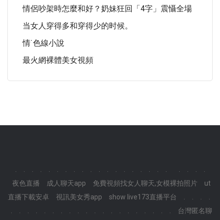
情侶吵架時怎麼和好？奶妹狂回「4字」震懾全場
当女人穿得多和穿得少的时候。
情˙色線小說
最火網裸體美女視頻
.
.
.
.
.
.
.
.
.
.
.
.
.
.
.
.
.
.
.
.
.
.
.
夜色直播
成人聊天app
免費視頻找女人聊天,女模裸拍照片
ut
直播下載安卓
視訊美女秀app
show live173直播平台
.
.
.
.
.
.
.
.
.
.
.
.
.
.
.
.
.
.
.
.
.
.
.
.
台灣匿名聊